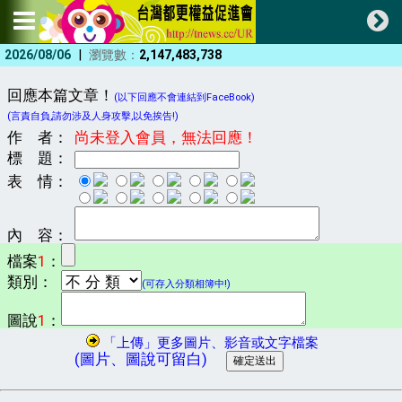
|
2026/08/06
瀏覽數：
2,147,483,738
回應本篇文章！
(以下回應不會連結到FaceBook)
(言責自負,請勿涉及人身攻擊,以免挨告!)
作 者：
尚未登入會員，無法回應！
標 題：
表 情：
內 容：
檔案
1
：
類別：
(可存入分類相簿中!)
圖說
1
：
「上傳」更多圖片、影音或文字檔案
(圖片、圖說可留白)