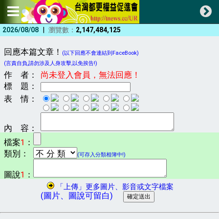
|
2026/08/08
瀏覽數：
2,147,484,125
回應本篇文章！
(以下回應不會連結到FaceBook)
(言責自負,請勿涉及人身攻擊,以免挨告!)
作 者：
尚未登入會員，無法回應！
標 題：
表 情：
內 容：
檔案
1
：
類別：
(可存入分類相簿中!)
圖說
1
：
「上傳」更多圖片、影音或文字檔案
(圖片、圖說可留白)