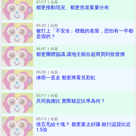
07/17
| 站長
都更推動現況、都更危老案量分布
06/03
| 站長
被打上「不安全」標籤的老屋，恐怕有一半都
是假的？
06/01
| 站長
都更團體協議 讓地主能在超商買到批發價
05/25
| 站長
淋雨一直走 都更將看見彩虹
05/17
| 站長
共同負擔比 實際核定比率為何？
05/13
| 站長
借五毛給十塊？ 都更案太好賺 銀行認貸比近
1.5倍