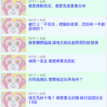
07/17
| 站長
都更推動現況、都更危老案量分布
06/03
| 站長
被打上「不安全」標籤的老屋，恐怕有一半都
是假的？
06/01
| 站長
都更團體協議 讓地主能在超商買到批發價
05/25
| 站長
淋雨一直走 都更將看見彩虹
05/17
| 站長
共同負擔比 實際核定比率為何？
05/13
| 站長
借五毛給十塊？ 都更案太好賺 銀行認貸比近
1.5倍