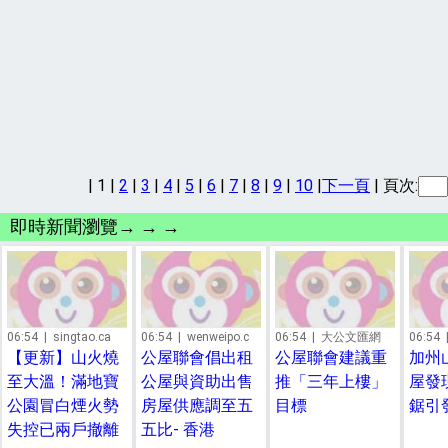
|
1
|
2
|
3
|
4
|
5
|
6
|
7
|
8
|
9
|
10
|
下一頁
| 頁次:
即時新聞瀏覽→ → →
06:54
| singtao.ca
06:54
| wenweipo.c
06:54
| 大公文匯網
06:54
|
【更新】山火燒
公屋聯會倡出租
公屋聯會建議重
加州
至大溫！滿地寶
公屋與資助出售
推「三年上樓」
屋發
公園冒白煙火勢
房屋供應調至五
目標
鋸引
失控已兩戶撤離
五比- 香港