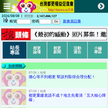
|
2026/08/08
瀏覽數：
2,147,484,127
帳號
密碼
新會員註冊
站長
都更
都更
活動
小編
專區
論壇
新聞
通告
專區
07/26
| 站長
擔心等不到都更 幫談判取得合理分配！
07/20
| 站長
都更重建老談不成？地主先看清「五大核心障
礙」